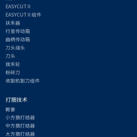
EASYCUT II
EASYCUT II 组件
扶禾器
行星传动箱
曲柄传动箱
刀头接头
刀头
拨禾轮
粉碎刀
收割机割刀组件
打捆技术
概要
小方捆打结器
中方捆打结器
大方捆打结器