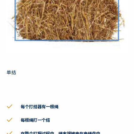
单结
每个打结器有一根绳
每根绳打一个结
在整个打捆过程中，绳末端被夹在夹绳盘中。