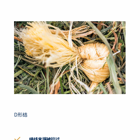
D形结
绳线末端被拉过